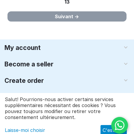
13
Suivant
My account
Become a seller
Create order
About us
Salut! Pourrions-nous activer certains services
supplémentaires nécessitant des cookies ? Vous
pouvez toujours modifier ou retirer votre
© 1997 - 2026 Qyraz, inc.. Réalisation
CS-Cart - logiciel e-
consentement ultérieurement.
commerce
Laisse-moi choisir
C'est bon