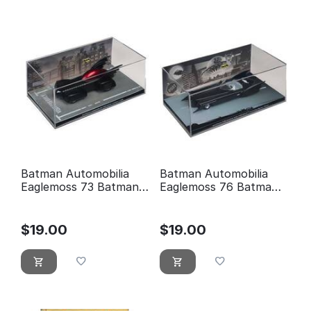
Batman Automobilia
Batman Automobilia
Eaglemoss 73 Batman:
Eaglemoss 76 Batman
Légendes du chevalier
Noir & Blanc # 3
noir # 198
$
19.00
$
19.00