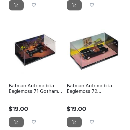
Batman Automobilia
Batman Automobilia
Eaglemoss 71 Gotham
Eaglemoss 72
après minuit Batmobile
Supermobile (World's
Finest Comics # 77)
$
19.00
$
19.00