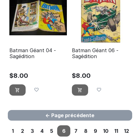
Batman Géant 04 -
Batman Géant 06 -
Sagédition
Sagédition
$
8.00
$
8.00
Page précédente
1
2
3
4
5
6
7
8
9
10
11
12