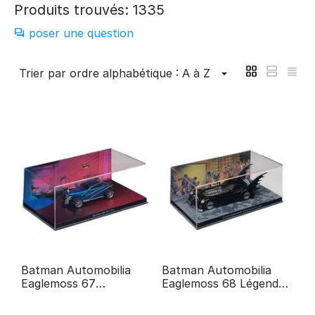
Produits trouvés: 1335
poser une question
Trier par ordre alphabétique : A à Z
Batman Automobilia
Batman Automobilia
Eaglemoss 67
Eaglemoss 68 Légendes
Batmobile de l'année
du modèle Dark Knight
zéro de Batman # 25
(# 204)