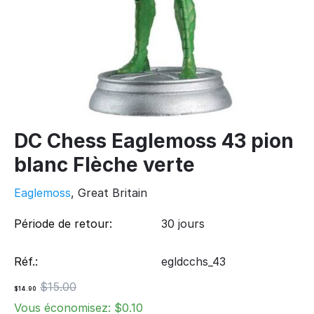
DC Chess Eaglemoss 43 pion
blanc Flèche verte
Eaglemoss
, Great Britain
Période de retour:
30 jours
Réf.:
egldcchs_43
$
15.00
$
14.90
Vous économisez: $
0.10