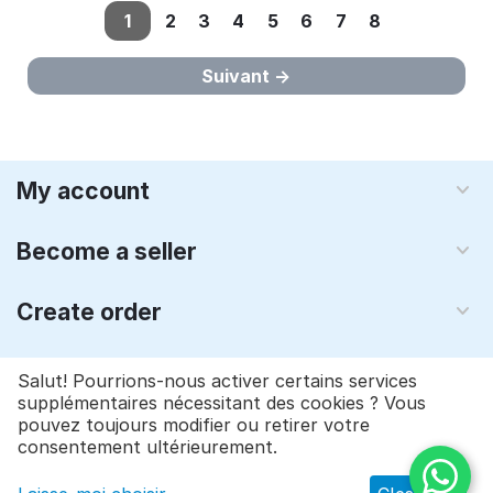
1
2
3
4
5
6
7
8
Suivant
My account
Become a seller
Create order
About us
Salut! Pourrions-nous activer certains services
supplémentaires nécessitant des cookies ? Vous
pouvez toujours modifier ou retirer votre
© 1997 - 2026 Qyraz, inc.. Réalisation
CS-Cart - logiciel e-
consentement ultérieurement.
commerce