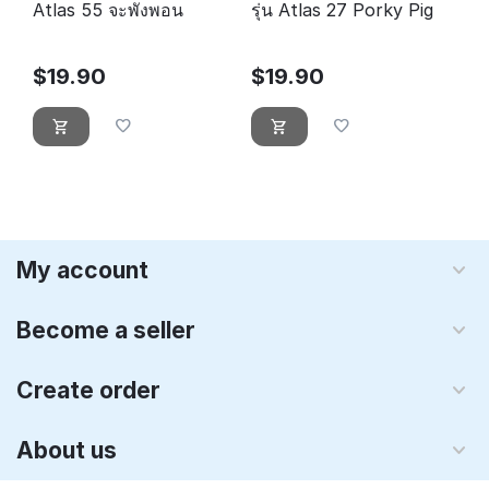
Atlas 55 จะพังพอน
รุ่น Atlas 27 Porky Pig
$
19.90
$
19.90
My account
Become a seller
Create order
About us