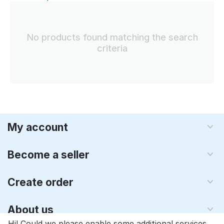
No products found matching the search
criteria
My account
Become a seller
Create order
About us
Hi! Could we please enable some additional services