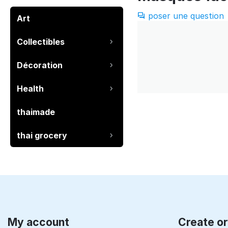
poser une question
Art
Collectibles
Décoration
Health
thaimade
thai grocery
My account
Create o