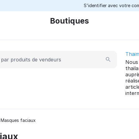
S'identifier avec votre c
Boutiques
Thai
Nous 
thail
auprè
réali
artic
inter
Masques faciaux
iaux