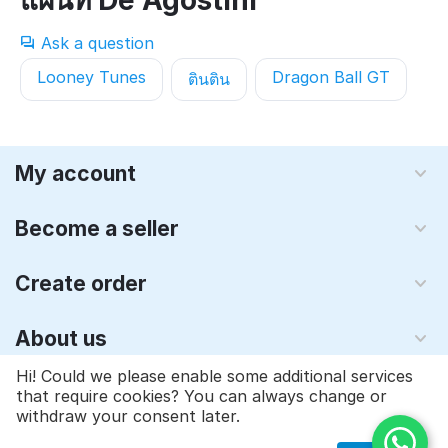
Ask a question
Looney Tunes
Dragon Ball GT
ตินติน
My account
Become a seller
Create order
About us
Hi! Could we please enable some additional services
that require cookies? You can always change or
© 1997 - 2026 Qyraz, inc.. Powered by
Multi-Vendor - ซอฟต์แวร์
withdraw your consent later.
ตะกร้าสินค้า