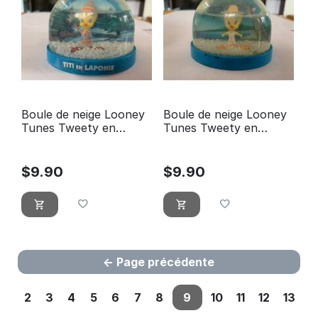
Boule de neige Looney
Boule de neige Looney
Tunes Tweety en
Tunes Tweety en
Lapland Atlas Edition
Martinique Atlas Edition
$
9.90
$
9.90
Page précédente
2
3
4
5
6
7
8
9
10
11
12
13