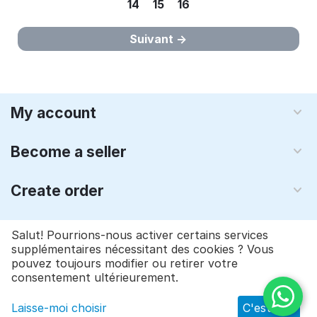
14
15
16
Suivant
My account
Become a seller
Create order
About us
Salut! Pourrions-nous activer certains services
supplémentaires nécessitant des cookies ? Vous
pouvez toujours modifier ou retirer votre
© 1997 - 2026 Qyraz, inc.. Réalisation
CS-Cart - logiciel e-
consentement ultérieurement.
commerce
Laisse-moi choisir
C'est bon