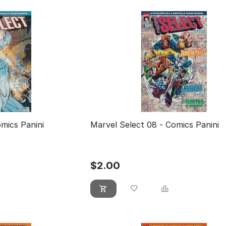
mics Panini
Marvel Select 08 - Comics Panini
$
2.00