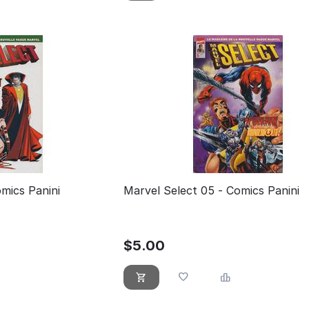
mics Panini
Marvel Select 05 - Comics Panini
$
5.00