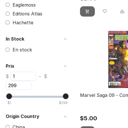
Eaglemoss
Editions Atlas
Hachette
In Stock
En stock
Prix
$
–
$
Marvel Saga 09 - Com
$
1
$
299
Origin Country
$
5.00
China