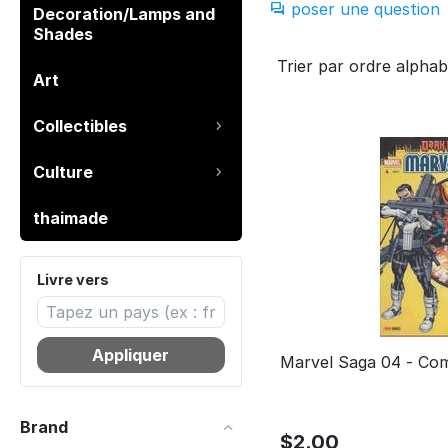
poser une question
Decoration/Lamps and
Shades
Trier par ordre alphab
Art
Collectibles
Culture
thaimade
Livre vers
Appliquer
Marvel Saga 04 - Com
Brand
$
2.00