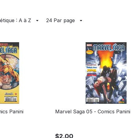
étique : A à Z
24 Par page
ics Panini
Marvel Saga 05 - Comics Panini
$
2.00