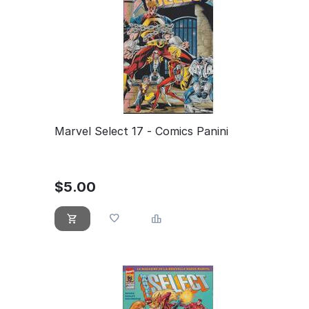
Marvel Select 17 - Comics Panini
$
5.00