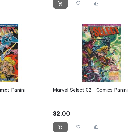
mics Panini
Marvel Select 02 - Comics Panini
$
2.00