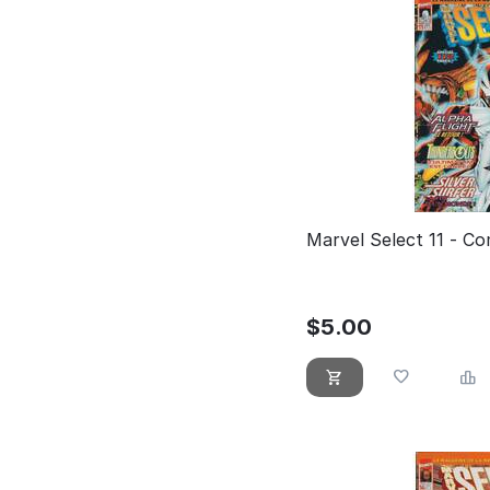
Marvel Select 11 - Co
$
5.00