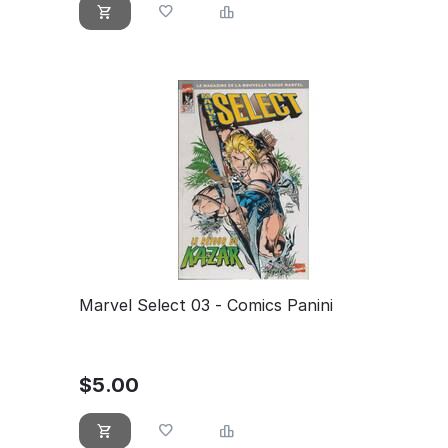
Marvel Select 03 - Comics Panini
$
5.00