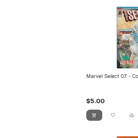
Marvel Select 07 - Co
$
5.00