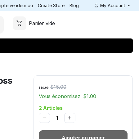
ompte vendeur ou
Create Store
Blog
My Account
Panier vide
oss
$
15.00
$
14.00
Vous économisez: $
1.00
2 Articles
−
+
Ajouter au panier