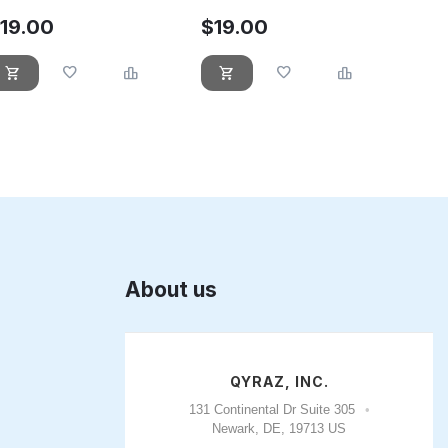
$
19.00
$
19.00
About us
QYRAZ, INC.
131 Continental Dr Suite 305
Newark, DE, 19713 US