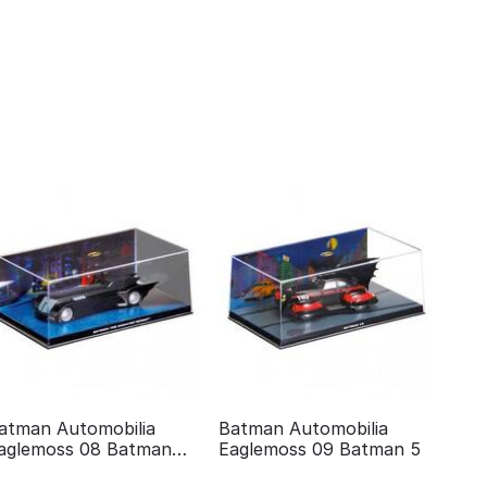
atman Automobilia
Batman Automobilia
aglemoss 08 Batman
Eaglemoss 09 Batman 5
he animated series