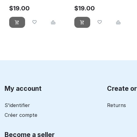
Batmobile
$
19.00
$
19.00
My account
Create o
S'identifier
Returns
Créer compte
Become a seller