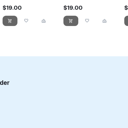
$
19.00
$
19.00
rder