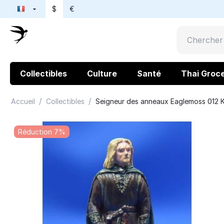
$
€
Collectibles
Culture
Santé
Thai Groc
/
/
Accueil
Collectibles
Seigneur des anneaux Eaglemoss 012 
Réduction 7%