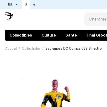
$
€
Collectibles
Culture
Santé
Thai Groc
/
/
Accueil
Collectibles
Eaglemoss DC Comics 028 Sinestro