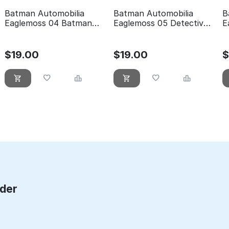
Batman Automobilia
Batman Automobilia
B
Eaglemoss 04 Batman
Eaglemoss 05 Detective
E
forever
comics 400
t
$
19.00
$
19.00
rder