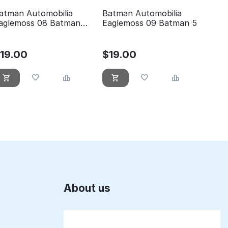
atman Automobilia
Batman Automobilia
aglemoss 08 Batman
Eaglemoss 09 Batman 5
he animated series
$
19.00
$
19.00
About us