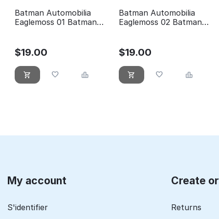
Batman Automobilia
Batman Automobilia
Eaglemoss 01 Batman
Eaglemoss 02 Batman
the movie
Série TV classique
Batmobile
$
19.00
$
19.00
My account
Create o
S'identifier
Returns