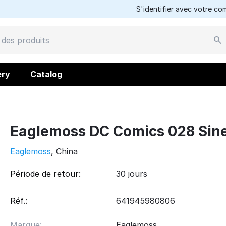
S'identifier avec votre c
ery
Catalog
Eaglemoss DC Comics 028 Sine
Eaglemoss
, China
Période de retour:
30 jours
Réf.:
641945980806
Marque:
Eaglemoss