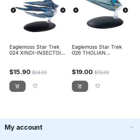
Eaglemoss Star Trek
Eaglemoss Star Trek
024 XINDI-INSECTOID
026 THOLIAN
STARSHIP
WEBSPINNER
STARSHIP (2152)
$
15.90
$
19.00
$
24.90
$
25.00
My account