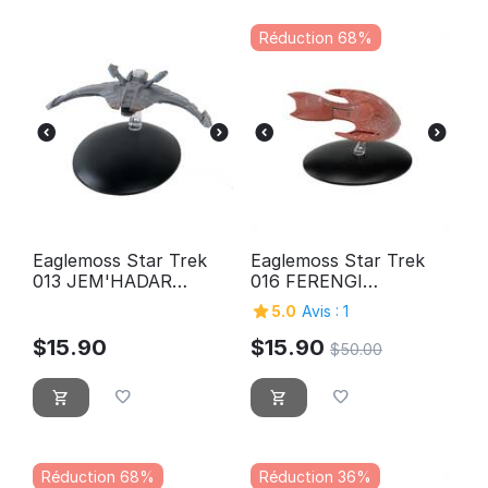
Réduction 68%
Eaglemoss Star Trek
Eaglemoss Star Trek
013 JEM'HADAR
016 FERENGI
CRUISER
MARAUDER
5.0
Avis : 1
$
15.90
$
15.90
$
50.00
Réduction 68%
Réduction 36%