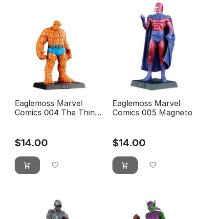
Eaglemoss Marvel
Eaglemoss Marvel
Comics 004 The Thing
Comics 005 Magneto
- La choisi
$
14.00
$
14.00