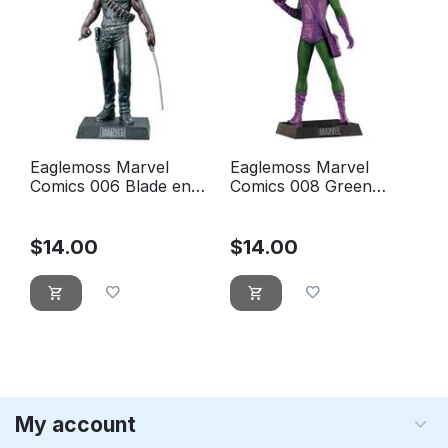
Eaglemoss Marvel
Eaglemoss Marvel
Comics 006 Blade en
Comics 008 Green
boîte
Gobelin - Le bouffon
vert
$
14.00
$
14.00
My account