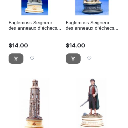
Eaglemoss Seigneur
Eaglemoss Seigneur
des anneaux d'échecs
des anneaux d'échecs
09 Theoden chevalier
10 pion noir Gorbag
blanc
$
14.00
$
14.00