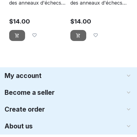
des anneaux d'échecs
des anneaux d'échecs
17 Faramir pion blanc
34 Elrond White King
$
14.00
$
14.00
My account
Become a seller
Create order
About us