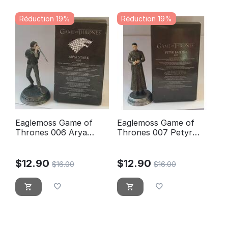
Réduction 19%
Réduction 19%
Eaglemoss Game of
Eaglemoss Game of
Thrones 006 Arya
Thrones 007 Petyr
Stark
Baelish - Littlefinger
$
12.90
$
12.90
$
16.00
$
16.00