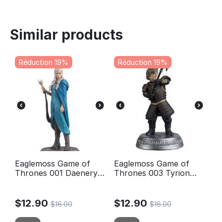
Similar products
Réduction 19%
Réduction 19%
Eaglemoss Game of
Eaglemoss Game of
Thrones 001 Daenerys
Thrones 003 Tyrion
Targaryen - The
Lannister - The battle
Breaker of Chains
of the blackwater
$
12.90
$
12.90
$
16.00
$
16.00