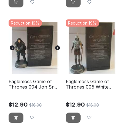
Réduction 19%
Réduction 19%
Eaglemoss Game of
Eaglemoss Game of
Thrones 004 Jon Snow
Thrones 005 White
Nights Watch
Walker - Beyond The
Wall
$
12.90
$
12.90
$
16.00
$
16.00