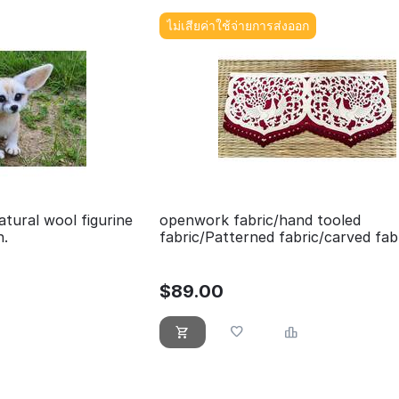
ไม่เสียค่าใช้จ่ายการส่งออก
tural wool figurine
openwork fabric/hand tooled
n.
fabric/Patterned fabric/carved fab
/stage curtain / stage background 
decoration fabric/boho decor
$
89.00