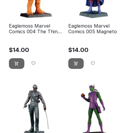
Eaglemoss Marvel
Eaglemoss Marvel
Comics 004 The Thing
Comics 005 Magneto
- La เลือก
$
14.00
$
14.00