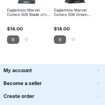
Eaglemoss Marvel
Eaglemoss Marvel
Comics 006 Blade บรรจุ
Comics 008 Green
กล่อง
Gobelin - Le bouffon
vert
$
14.00
$
14.00
My account
Become a seller
Create order