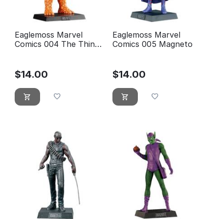
Eaglemoss Marvel
Eaglemoss Marvel
Comics 004 The Thing
Comics 005 Magneto
- La เลือก
$
14.00
$
14.00