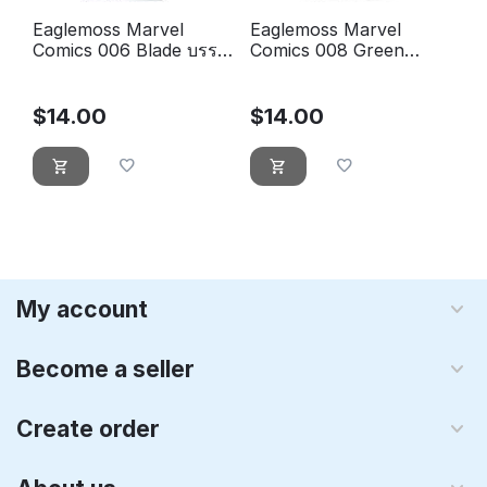
Eaglemoss Marvel
Eaglemoss Marvel
Comics 006 Blade บรรจุ
Comics 008 Green
กล่อง
Gobelin - Le bouffon
vert
$
14.00
$
14.00
My account
Become a seller
Create order