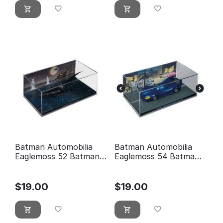
Batman Automobilia
Batman Automobilia
Eaglemoss 52 Batman
Eaglemoss 54 Batman:
Forever Movie (Bateau)
Légendes du chevalier
noir # 80
$
19.00
$
19.00