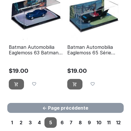
Batman Automobilia
Batman Automobilia
Eaglemoss 63 Batman
Eaglemoss 65 Série
Odyssey # 1 Batmobile
animée Les aventures
de Batman
$
19.00
$
19.00
Page précédente
1
2
3
4
5
6
7
8
9
10
11
12