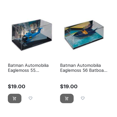
Batman Automobilia
Batman Automobilia
Eaglemoss 55
Eaglemoss 56 Batboat
Detective Comics # 421:
Batmobile (Batman #
Batcopter (Mark II)
112)
$
19.00
$
19.00