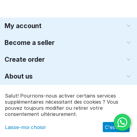
My account
Become a seller
Create order
About us
© 1997 - 2026 Qyraz, inc.. Réalisation
CS-Cart - logiciel e-
Salut! Pourrions-nous activer certains services
commerce
supplémentaires nécessitant des cookies ? Vous
pouvez toujours modifier ou retirer votre
$
24.90
Add to cart
consentement ultérieurement.
Laisse-moi choisir
C'est bon
Main
Catalog
Cart
Wish list
Profile