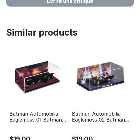
Écrire une critique
Similar products
Batman Automobilia
Batman Automobilia
Eaglemoss 01 Batman
Eaglemoss 02 Batman
the movie
Série TV classique
Batmobile
$
19.00
$
19.00