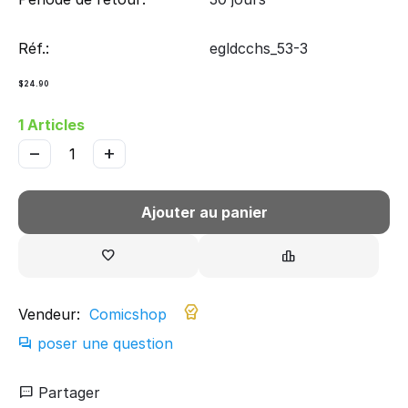
Réf.:
egldcchs_53-3
$
24.90
1 Articles
−
+
Ajouter au panier
Vendeur:
Comicshop
poser une question
Partager